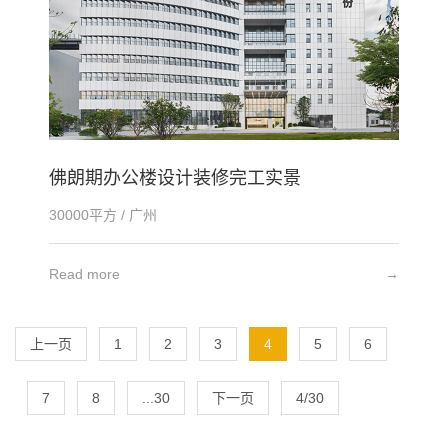
佛朗期办公楼设计装修完工实景
30000平方 / 广州
Read more
→
上一页
1
2
3
4
5
6
7
8
...30
下一页
4/30