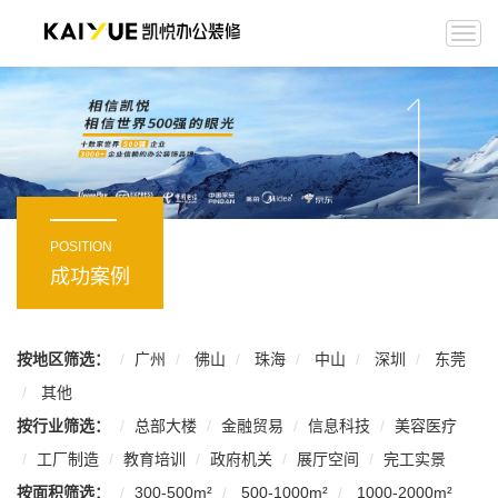
Togg
navi
POSITION
成功案例
按地区筛选：
广州
佛山
珠海
中山
深圳
东莞
其他
按行业筛选：
总部大楼
金融贸易
信息科技
美容医疗
工厂制造
教育培训
政府机关
展厅空间
完工实景
按面积筛选：
300-500m²
500-1000m²
1000-2000m²