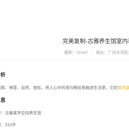
完美复制-古雅养生馆室内
面积：310m²
地址：广州天河区
分析
雅致、禅意、自然、放松，将人心中的境与眼前景融进生活里，它的
室内
信息
称：古雅美学空间养生馆
：310平