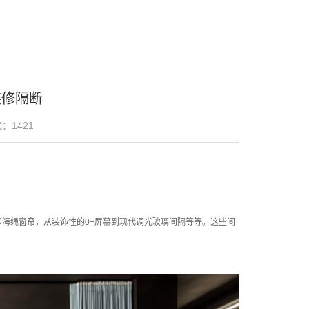
装修隔断
气：
1421
海绳窗帘，从装饰性的0+屏幕到现代调光玻璃间隔等等。这些间