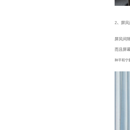
2、屏风
屏风间
而且屏
种平和宁