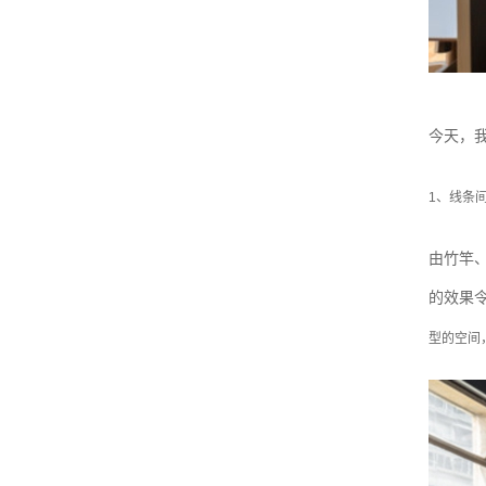
今天，
1、线条
由竹竿
的效果
型的空间