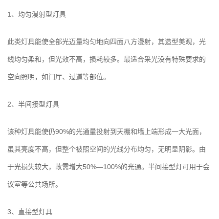
1、均匀漫射型灯具
此类灯具能使全部光迈量均匀地向四面八方漫射，其造型美观，光
线均匀柔和，但光效不高，损耗较多。最适合采光没有特殊要求的
空向照明，如门厅、过道等部位。
2、半间接型灯具
该种灯具能使仍90%的光通量投射到天棚和墙上端形成一大光面，
虽其亮度不高，但整个被照空间的光线分布均匀，无明显阴影。由
于光损失较大，故需增大50%—100%的光通。半间接型灯可用于会
议室等公共场所。
3、直接型灯具