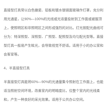
直接型灯具常以白色搪瓷、铝板和镀水银镜面玻璃作灯罩，充分利
用光通星，让90%—100%的光线或光适量投射到工作面或被服顶
上，使照明区和非照明区之间形成强烈的对比。灯光按配光曲线可
分为：特深照型、深照型、广照型、配照型及均匀配光型等。直接
型灯具一般易产生眩光，会导致视觉不舒适。适用于小的办公室和
会客室等。
4、半直接型灯具
半直接型灯具能将60%—90%的光通量集令照射在工作面上，也能
适当照射空间环境，改善室内的明暗度比，位整个室内的光线柔
和，产生一种良好的采光效果。适用于公共办公空间。