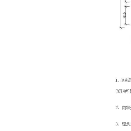
1、调查
的开始和
2、内
3、理