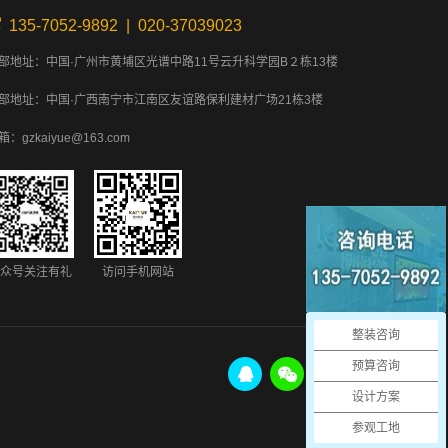
135-7052-9892 | 020-37039023
部地址：中国·广州市黄埔区光谱中路11号云升科学园B２栋13楼
部地址：中国·广西南宁市江南区友谊路保利建材广场21栋3楼
箱：gzkaiyue@163.com
众号关注有礼
访问手机网站
整装咨询
预算咨询
设计方案
参观工地