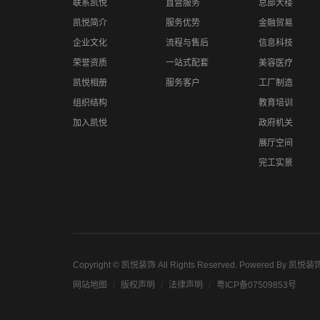
联系凯悦
直营服务
总部大楼
凯悦简介
服务优势
金融贸易
企业文化
流程与售后
信息科技
荣誉资质
一站式配套
美容医疗
凯悦相册
服务客户
工厂制造
组织结构
教育培训
加入凯悦
政府机关
展厅空间
完工实景
Copyright ©
凯悦装饰
All Rights Reserved.
Powered By
凯悦装
网站地图
版权声明
法律声明
粤ICP备07509853号