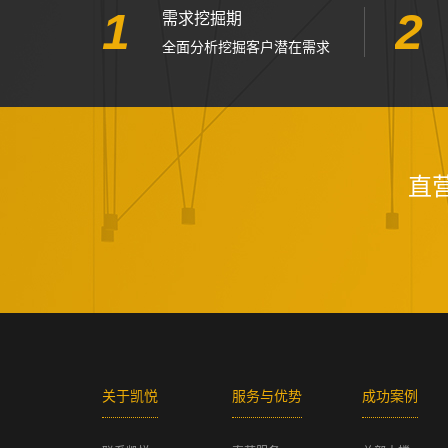
1
2
需求挖掘期
全面分析挖掘客户潜在需求
直
关于凯悦
服务与优势
成功案例