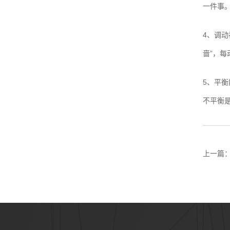
一件事
4、调
啬”，
5、平
不平衡
上一篇