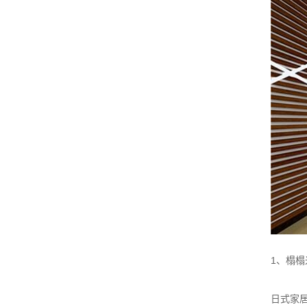
1、榻榻
日式家