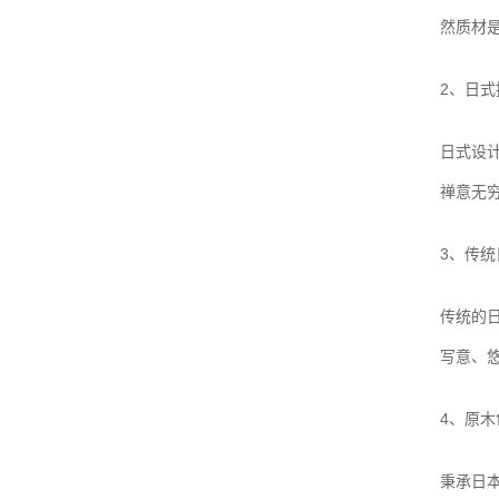
然质材
2、日式
日式设
禅意无
3、传统
传统的
写意、
4、原木
秉承日