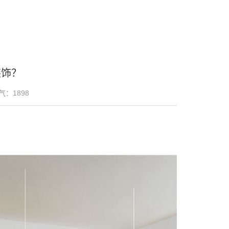
装饰？
气：
1898