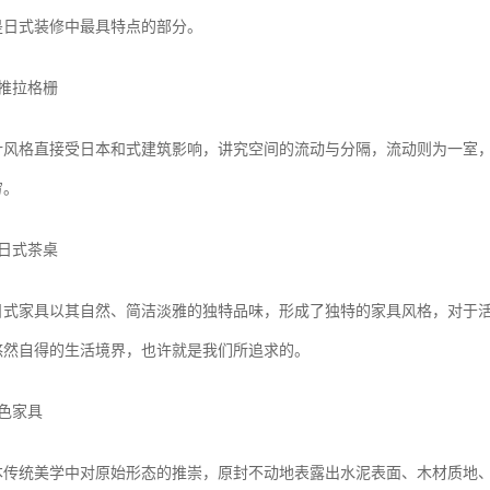
是日式装修中最具特点的部分。
推拉格栅
计风格直接受日本和式建筑影响，讲究空间的流动与分隔，流动则为一室
穷。
日式茶桌
日式家具以其自然、简洁淡雅的独特品味，形成了独特的家具风格，对于
悠然自得的生活境界，也许就是我们所追求的。
色家具
本传统美学中对原始形态的推崇，原封不动地表露出水泥表面、木材质地