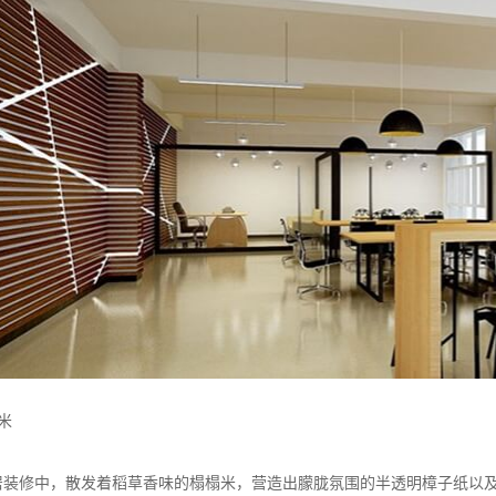
米
居装修中，散发着稻草香味的榻榻米，营造出朦胧氛围的半透明樟子纸以