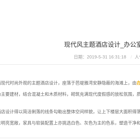
现代风主题酒店设计_办公
日期：2019-5-31 16:31:18
人
满现代时尚外观的主题酒店设计，座落于芭堤雅湾安静隐蔽的海滩上，由
为主要建材，结合混凝土和木质材料，砌筑充满现代度假感的放松氛围，
酒店设计得以简洁俐落的线条勾勒出整体空间样貌，让上下楼层大面积得
显明亮宽敞，家具与软装配置上亦挑选白色、灰色为主的色系，塑造干净