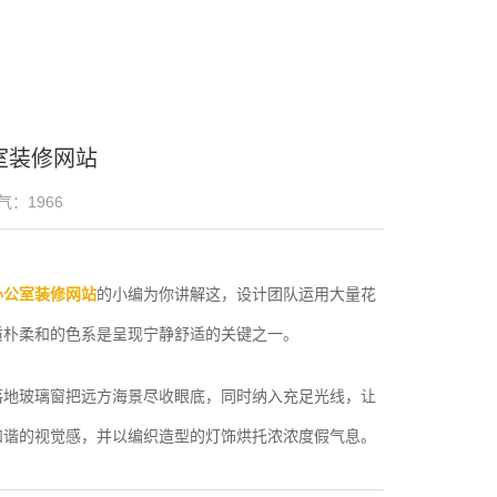
室装修网站
气：
1966
办公室装修网站
的小编为你讲解这，设计团队运用大量花
质朴柔和的色系是呈现宁静舒适的关键之一。
落地玻璃窗把远方海景尽收眼底，同时纳入充足光线，让
和谐的视觉感，并以编织造型的灯饰烘托浓浓度假气息。