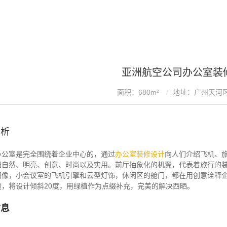
亚洲航空公司办公室装
面积：680m²
地址：广州天河
分析
办公室是完全围绕着企业中心的，通过
办公室装修设计
向人们介绍飞机、旅
归自然、明亮、创意、时尚以及实用。前厅抽象化的机翼，代表着旅行的
图像，小会议室的飞机引擎和云型灯饰，休闲区的舱门，都在用创意诠释
题，将设计倾斜20度，用绿植作为点缀补充，完美的解决西晒。
信息