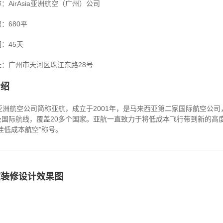
：AirAsia亚洲航空（广州）公司
：680平
：45天
：广州市天河区珠江东路28号
介绍
sia亚洲航空公司简称亚航，成立于2001年，是马来西亚第二家国际航空
及国际航线，覆盖20多个国家。亚航一直致力于将低成本飞行带到新的高度
佳低成本航空”称号。
室装修设计效果图