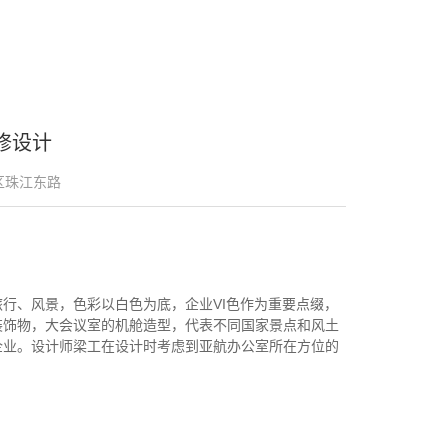
修设计
区珠江东路
行、风景，色彩以白色为底，企业VI色作为重要点缀，
装饰物，大会议室的机舱造型，代表不同国家景点和风土
企业。设计师梁工在设计时考虑到亚航办公室所在方位的