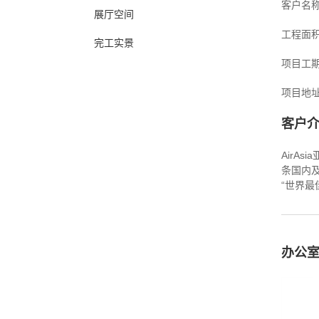
客户名称
展厅空间
工程面积
完工实景
项目工期
项目地址
客户
AirA
条国内
“世界最
办公