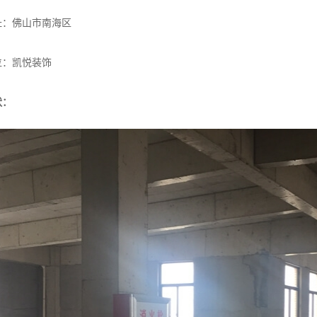
址：佛山市南海区
位：凯悦装饰
状：