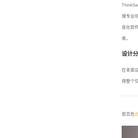
Thin
理专业培
息化软
者。
设计
在本案
得整个
思百危