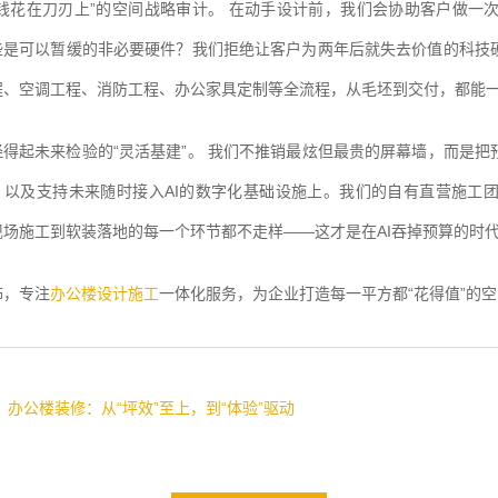
“钱花在刀刃上”的空间战略审计。 在动手设计前，我们会协助客户做一
些是可以暂缓的非必要硬件？我们拒绝让客户为两年后就失去价值的科技
程、空调工程、消防工程、办公家具定制等全流程，从毛坯到交付，都能
经得起未来检验的“灵活基建”。 我们不推销最炫但最贵的屏幕墙，而是
、以及支持未来随时接入AI的数字化基础设施上。我们的自有直营施工
现场施工到软装落地的每一个环节都不走样——这才是在AI吞掉预算的时
饰，专注
办公楼设计施工
一体化服务，为企业打造每一平方都“花得值”的空
：
办公楼装修：从“坪效”至上，到“体验”驱动