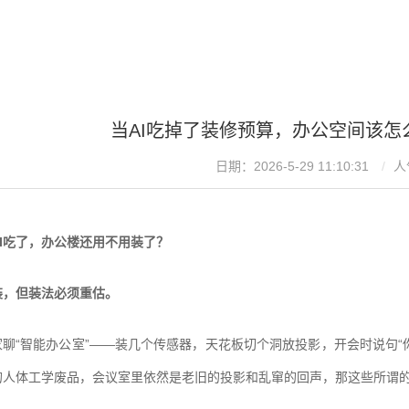
当AI吃掉了装修预算，办公空间该怎
日期：2026-5-29 11:10:31
人
I吃了，办公楼还用不用装了？
装，但装法必须重估。
家聊“智能办公室”——装几个传感器，天花板切个洞放投影，开会时说句“
的人体工学废品，会议室里依然是老旧的投影和乱窜的回声，那这些所谓的