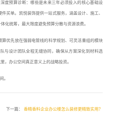
次深度预算诊断：哪些是未来三年必须投入的核心基础设
硬件买单。凯悦装饰提供一站式服务，涵盖设计、施工、
一体化统筹，最大限度避免预算分散与资源浪费。
把预算优先放在强弱电管线的科学规划、可灵活重组的模块
团队与设计团队全程无缝协同，确保从方案深化到材料选
代里，办公空间真正意义上的战略投资。
间。
下一篇：
香精香料企业办公楼怎么装修更精致实用？