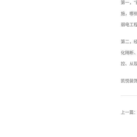
第一，
施，哪
弱电工
第二，
化隔断
控、从
凯悦装
上一篇