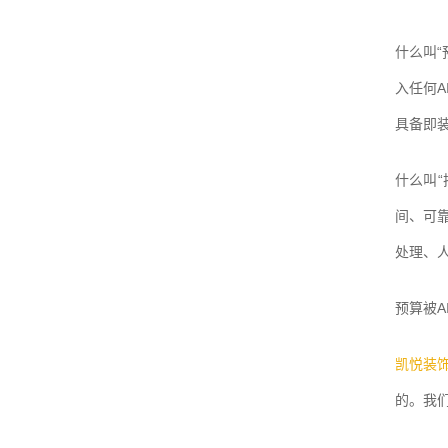
什么叫
入任何A
具备即
什么叫“
间、可
处理、
预算被
凯悦装
的。
我