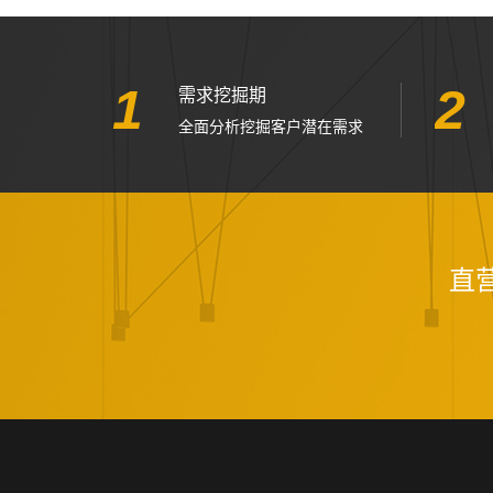
1
2
需求挖掘期
全面分析挖掘客户潜在需求
直