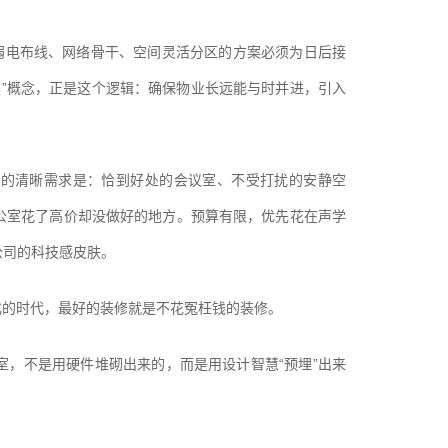
弱电布线、网络骨干、空间灵活分区的方案必须为日后接
基建”概念，正是这个逻辑：确保物业长远能与时并进，引入
公空间的清晰需求是：恰到好处的会议室、不受打扰的安静空
公室花了高价却没做好的地方。预算有限，优先花在声学
公司的科技感皮肤。
化的时代，最好的装修就是不花冤枉钱的装修。
室，不是用硬件堆砌出来的，而是用设计智慧
“预埋”出来