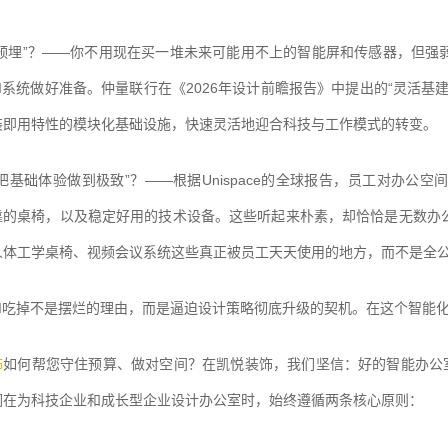
“预埋”？——你不用现在买一堆未来可能用不上的智能屏和传感器，但强
I系统做好准备。仲量联行在《2026年设计前瞻报告》中提出的“灵活
装即用特性的模块化基础设施，快速灵活地迎合科技与工作模式的转变。
把基础体验做到极致”？——根据Unispace的全球报告，员工对办
靠的桌椅，以及稳定好用的技术设备。这些听起来朴素，却恰恰是无数办
人体工学桌椅、视频会议系统这些真正被员工天天使用的地方，而不是全
AI吃掉不是摆烂的理由，而是逼迫设计策略彻底升级的契机。在这个智能
饰
如何帮您守住预算、做对空间？
在凯悦装饰，我们坚信：好的智能办公
们在为科技企业和成长型企业设计办公室时，始终遵循两条核心原则：