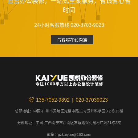
直营办公装修，一站式全案服务，省钱省心省
时间
24小时客服热线 020-3703-9023
与客服在线沟通
135-7052-9892 | 020-37039023
总部地址：中国·广州市黄埔区光谱中路11号云升科学园B２栋13楼
分部地址：中国·广西南宁市江南区友谊路保利建材广场21栋3楼
邮箱：gzkaiyue@163.com